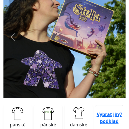
Previous
Next
Vybrat jiný
podklad
pánské
pánské
dámské