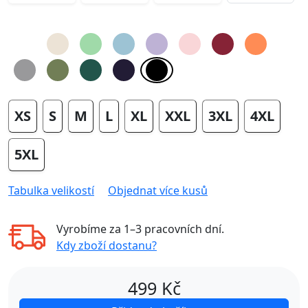
XS
S
M
L
XL
XXL
3XL
4XL
5XL
Tabulka velikostí
Objednat více kusů
Vyrobíme za
1–3 pracovních dní
.
Kdy zboží dostanu?
499
Kč