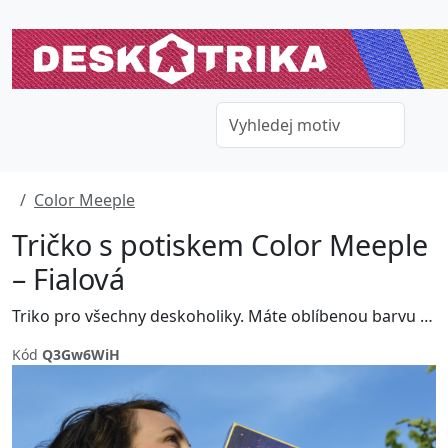
Color Meeple
Tričko s potiskem Color Meeple
– Fialová
Triko pro všechny deskoholiky. Máte oblíbenou barvu figurek či meeplů? Vyberte si právě tu svoji. Dejte spoluhráčům vědět jaké je ta vaše! Chcete raději mikinu, tašku nebo plecháček? Jak je libo, stačí změnit v tvořiči.
Kód
Q3Gw6WiH