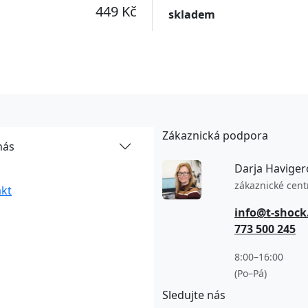
BLACK
449 Kč
skladem
Zákaznická podpora
nás
Darja Haviger
zákaznické cen
kt
info@t-shock
773 500 245
8:00–16:00
(Po–Pá)
Sledujte nás