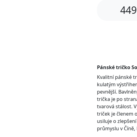
449
Pánské tričko So
Kvalitní pánské 
kulatým výstřihem
pevnější. Bavlněn
trička je po stra
tvarová stálost. 
triček je členem 
usiluje o zlepšen
průmyslu v Číně, 