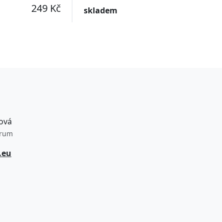
srdcovka
249 Kč
skladem
ová
trum
.eu