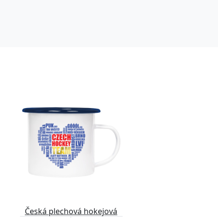
Česká plechová hokejová