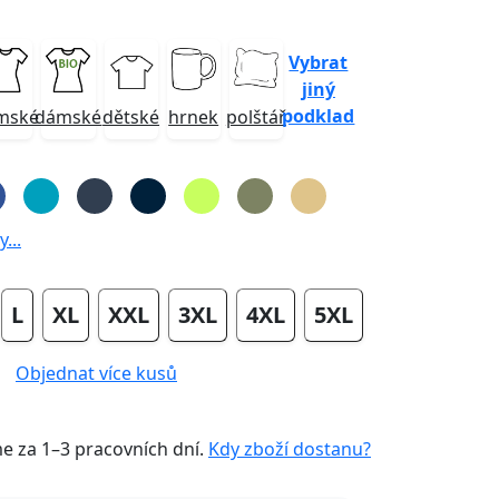
Vybrat
jiný
podklad
mské
dámské
dětské
hrnek
polštář
...
L
XL
XXL
3XL
4XL
5XL
Objednat více kusů
me za
1–3 pracovních dní
.
Kdy zboží dostanu?