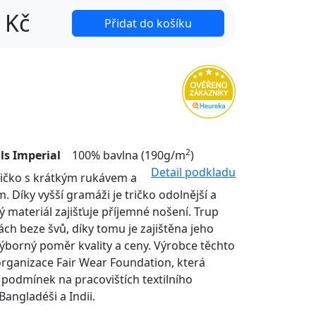
Kč
Přidat do košíku
2
ls Imperial
100% bavlna (190g/m
)
Detail podkladu
tričko s krátkým rukávem a
. Díky vyšší gramáži je tričko odolnější a
ý materiál zajišťuje příjemné nošení. Trup
nách beze švů, díky tomu je zajištěna jeho
Výborný poměr kvality a ceny. Výrobce těchto
organizace Fair Wear Foundation, která
í podmínek na pracovištích textilního
Bangladéši a Indii.