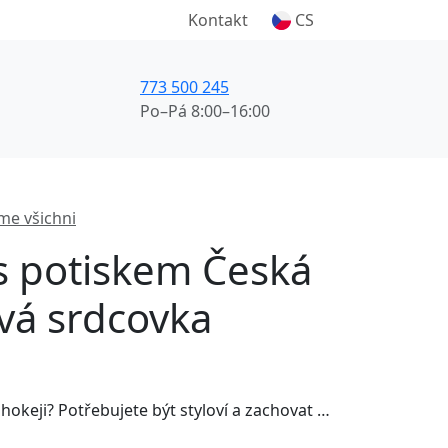
Kontakt
CS
773 500 245
Po–Pá 8:00–16:00
me všichni
 s potiskem Česká
vá srdcovka
Fandíte českému hokeji? Potřebujete být styloví a zachovat úroveň? Nebo prostě jen nemáte rádi bílou barvu? Tak právě pro Vás tu máme jednu srdcovku v černé variantě. ČEŠI DO TOHO!!!