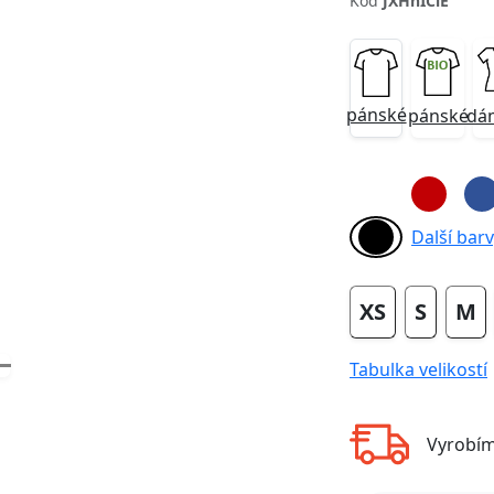
Kód
JXHnICiE
Next
pánské
pánské
dá
Další barvy
XS
S
M
Tabulka velikostí
Vyrobí