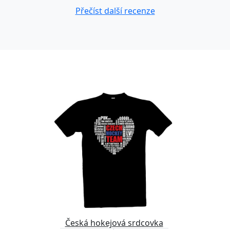
Přečíst další recenze
Česká hokejová srdcovka