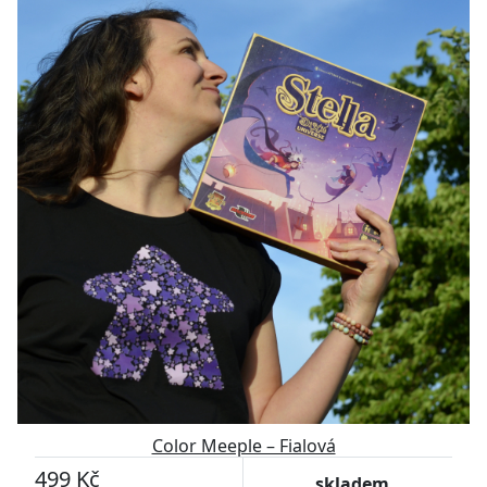
Přizpůsobitelný motiv
Color Meeple – Fialová
499 Kč
skladem