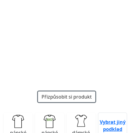
Previous
Next
Přizpůsobit si produkt
Vybrat jiný
podklad
pánské
pánské
dámské