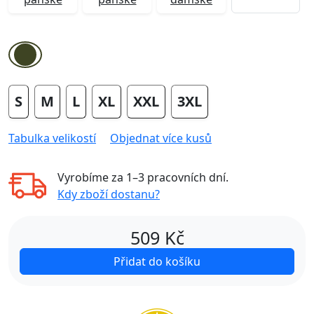
S
M
L
XL
XXL
3XL
Tabulka velikostí
Objednat více kusů
Vyrobíme za
1–3 pracovních dní
.
Kdy zboží dostanu?
509
Kč
Přidat do košíku