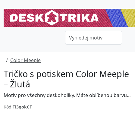
Color Meeple
Tričko s potiskem Color Meeple
– Žlutá
Motiv pro všechny deskoholiky. Máte oblíbenou barvu figurek či meeplů? Vyberte si právě tu svoji. Dejte spoluhráčům vědět jaké je ta vaše...
Kód
Ti3qokCF